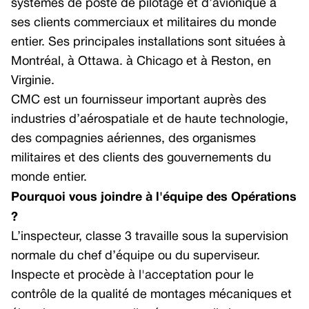
systèmes de poste de pilotage et d’avionique à
ses clients commerciaux et militaires du monde
Smart Multi-function Display
Multi-function Display
entier. Ses principales installations sont situées à
Optoelectronics
Custom Displays and Control Panels
Montréal, à Ottawa. à Chicago et à Reston, en
Civil Helicopters
Portable Mission Display TacView +
Virginie.
CMC est un fournisseur important auprès des
Helicopter Cockpit
Avionics Computers
industries d’aérospatiale et de haute technologie,
Flight Management System – Civil
Multicore Avionics Computer
des compagnies aériennes, des organismes
GNSS Receivers
Aircraft Information Server (AIS)
militaires et des clients des gouvernements du
monde entier.
Navigation Sensors (Doppler)
Pourquoi vous joindre à l'équipe des Opérations
Multicore Avionics Computer
?
Smart Multi-function Display
L’inspecteur, classe 3 travaille sous la supervision
Air Transport
normale du chef d’équipe ou du superviseur.
Inspecte et procède à l'acceptation pour le
Air Transport Cockpit
contrôle de la qualité de montages mécaniques et
Civil Flight Management System