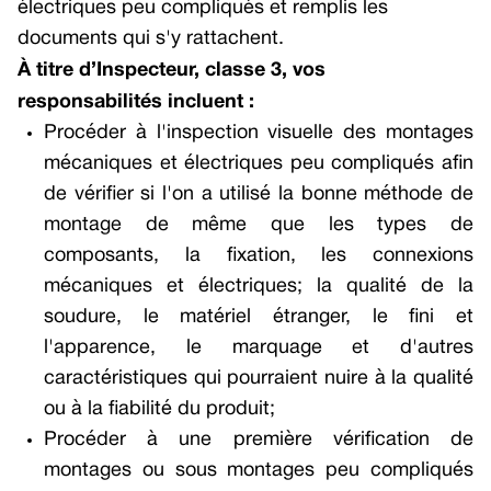
électriques peu compliqués et remplis les
GNSS Receivers
documents qui s'y rattachent.
À titre
d’Inspecteur, classe 3
, vos
Multicore Avionics Computer
responsabilités incluent :
Smart Multi-function Display
Procéder à l'inspection visuelle des montages
Aircraft Information Server
mécaniques et électriques peu compliqués afin
de vérifier si l'on a utilisé la bonne méthode de
Unmanned Aerial Systems
montage de même que les types de
Flight Management Systems – Civil
composants, la fixation, les connexions
Software FMS
mécaniques et électriques; la qualité de la
soudure, le matériel étranger, le fini et
GNSS Receivers
l'apparence, le marquage et d'autres
Doppler Velocity Sensors
caractéristiques qui pourraient nuire à la qualité
ou à la fiabilité du produit;
Procéder à une première vérification de
montages ou sous montages peu compliqués