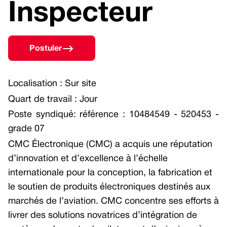
Navigation Sensors (Doppler)
Inspecteur
Deception
News and Events
Multicore Avionics Computer
Documentation
GNSS Receivers
Smart Multi-Function Display
Press Releases
Quality System
Civil Flight Management Systems (FMS)
Postuler
Portable Mission Display (Tacview)
Military Flight Management Systems
Events
Optoelectronics
Localisation : Sur site
Doppler Velocity Sensors
Military Fighters/Trainers
Quart de travail : Jour
Head-Up Displays (HUD)
Poste syndiqué: référence : 10484549 - 520453 -
Fighter/Trainer Cockpit
grade 07
Cockpit Systems Integration
Air Transport Cockpit
CMC Électronique (CMC) a acquis une réputation
Fighter/Trainer Cockpits
Flight Management System – Military
d’innovation et d’excellence à l’échelle
Helicopter Cockpits
GNSS receivers
internationale pour la conception, la fabrication et
le soutien de produits électroniques destinés aux
Air Transport Cockpits
Head-up Display (HUD)
marchés de l’aviation. CMC concentre ses efforts à
Software Applications
Portable Mission Display (Tacview)
livrer des solutions novatrices d’intégration de
Multicore Avionics Computer
Displays and Control Panels