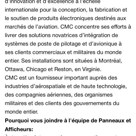
d’innovation et d’excellence à l’échelle
internationale pour la conception, la fabrication et
Smart Multi-function Display
Multi-function Display
le soutien de produits électroniques destinés aux
Optoelectronics
Custom Displays and Control Panels
marchés de l’aviation. CMC concentre ses efforts à
Civil Helicopters
Portable Mission Display TacView +
livrer des solutions novatrices d’intégration de
systèmes de poste de pilotage et d’avionique à
Helicopter Cockpit
Avionics Computers
ses clients commerciaux et militaires du monde
Flight Management System – Civil
Multicore Avionics Computer
entier. Ses installations sont situées à Montréal,
GNSS Receivers
Aircraft Information Server (AIS)
Ottawa, Chicago et Reston, en Virginie.
CMC est un fournisseur important auprès des
Navigation Sensors (Doppler)
industries d’aérospatiale et de haute technologie,
Multicore Avionics Computer
des compagnies aériennes, des organismes
Smart Multi-function Display
militaires et des clients des gouvernements du
monde entier.
Air Transport
Pourquoi vous joindre à l'équipe de Panneaux et
Air Transport Cockpit
Afficheurs:
Civil Flight Management System