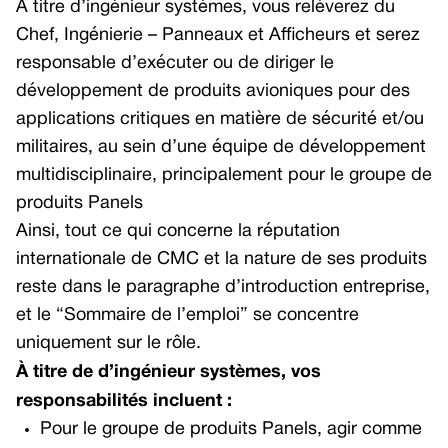
À titre d’ingénieur systèmes, vous relèverez du
GNSS Receivers
Chef, Ingénierie – Panneaux et Afficheurs et serez
responsable d’exécuter ou de diriger le
Multicore Avionics Computer
développement de produits avioniques pour des
Smart Multi-function Display
applications critiques en matière de sécurité et/ou
Aircraft Information Server
militaires, au sein d’une équipe de développement
multidisciplinaire, principalement pour le groupe de
Unmanned Aerial Systems
produits Panels
Flight Management Systems – Civil
Ainsi, tout ce qui concerne la réputation
Software FMS
internationale de CMC et la nature de ses produits
reste dans le paragraphe d’introduction entreprise,
GNSS Receivers
et le “Sommaire de l’emploi” se concentre
Doppler Velocity Sensors
uniquement sur le rôle.
À titre de
d’ingénieur systèmes
, vos
responsabilités incluent :
Pour le groupe de produits Panels, agir comme