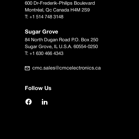
600 Dr-Frederik-Philips Boulevard
Montréal, Qc Canada H4M 2S9
T:
+1 514 748 3148
Sugar Grove
84 North Dugan Road P.O. Box 250
Sugar Grove, IL U.S.A. 60554-0250
T:
+1 630 466 4343
cmc.sales@cmcelectronics.ca
Follow Us
Facebook
LinkedIn