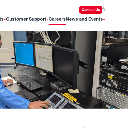
fr
Contact Us
ts
Customer Support
Careers
News and Events
e submenu
Toggle submenu
Toggle submenu